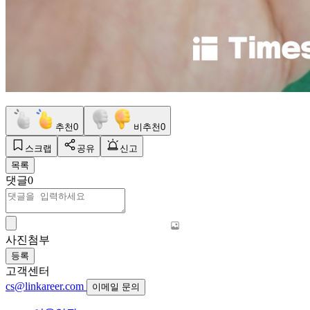
추천
0
비추천
0
스크랩
공유
신고
목록
댓글
0
사진첨부
등록
고객센터
cs@linkareer.com
이메일 문의