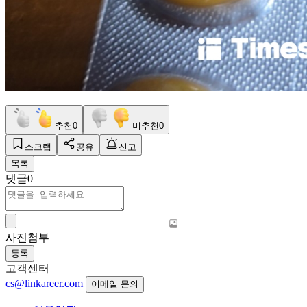
추천
0
비추천
0
스크랩
공유
신고
목록
댓글
0
사진첨부
등록
고객센터
cs@linkareer.com
이메일 문의