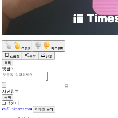
추천
0
비추천
0
스크랩
공유
신고
목록
댓글
0
사진첨부
등록
고객센터
cs@linkareer.com
이메일 문의