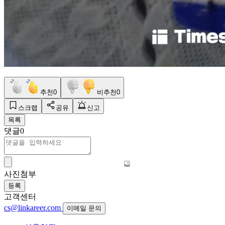
추천
0
비추천
0
스크랩
공유
신고
목록
댓글
0
사진첨부
등록
고객센터
cs@linkareer.com
이메일 문의