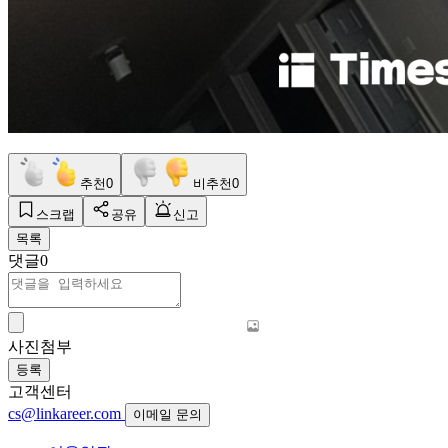
추천
0
비추천
0
스크랩
공유
신고
목록
댓글
0
사진첨부
등록
고객센터
cs@linkareer.com
이메일 문의