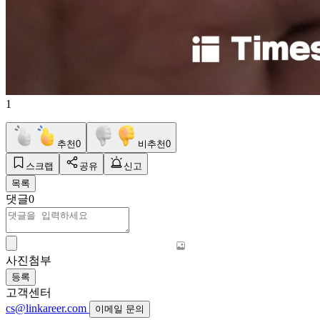
1
추천
0
비추천
0
스크랩
공유
신고
목록
댓글
0
사진첨부
등록
고객센터
cs@linkareer.com
이메일 문의