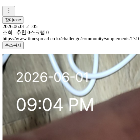
장미rose
2026.06.01 21:05
조회
1
추천
0
스크랩
0
https://www.timespread.co.kr/challenge/community/supplements/13
주소복사