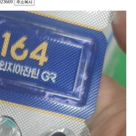
1023669
주소복사