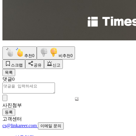
추천
0
비추천
0
스크랩
공유
신고
목록
댓글
0
사진첨부
등록
고객센터
cs@linkareer.com
이메일 문의