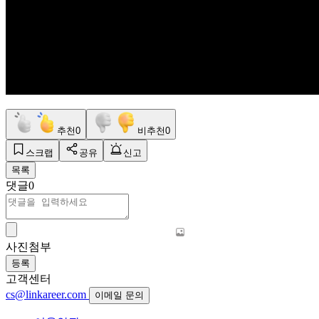
추천
0
비추천
0
스크랩
공유
신고
목록
댓글
0
사진첨부
등록
고객센터
cs@linkareer.com
이메일 문의