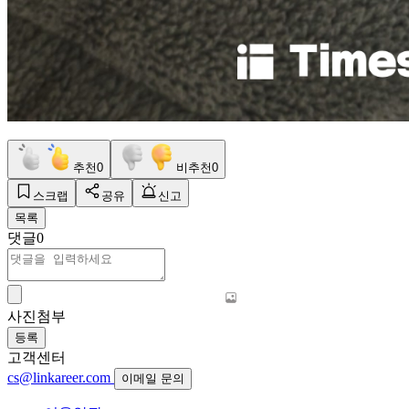
추천
0
비추천
0
스크랩
공유
신고
목록
댓글
0
사진첨부
등록
고객센터
cs@linkareer.com
이메일 문의