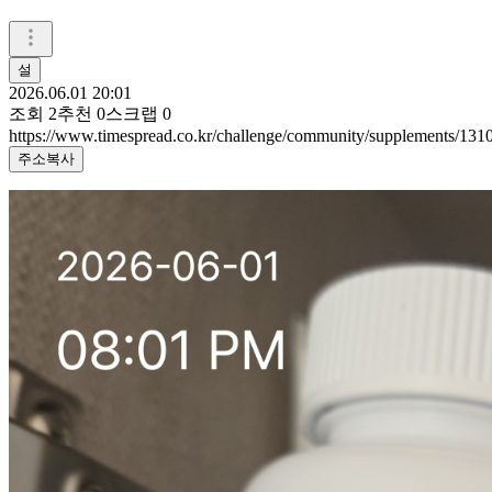
설
2026.06.01 20:01
조회
2
추천
0
스크랩
0
https://www.timespread.co.kr/challenge/community/supplements/131
주소복사