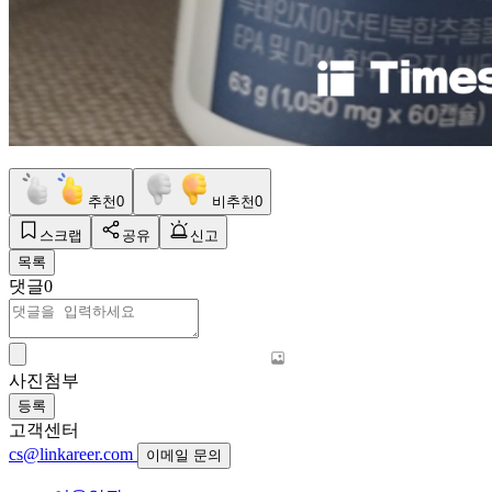
추천
0
비추천
0
스크랩
공유
신고
목록
댓글
0
사진첨부
등록
고객센터
cs@linkareer.com
이메일 문의