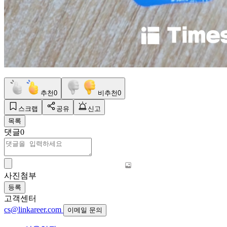
추천
0
비추천
0
스크랩
공유
신고
목록
댓글
0
사진첨부
등록
고객센터
cs@linkareer.com
이메일 문의