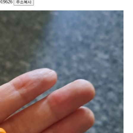
1019626
주소복사