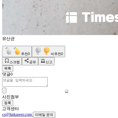
유산균
추천
0
비추천
0
스크랩
공유
신고
목록
댓글
0
사진첨부
등록
고객센터
cs@linkareer.com
이메일 문의