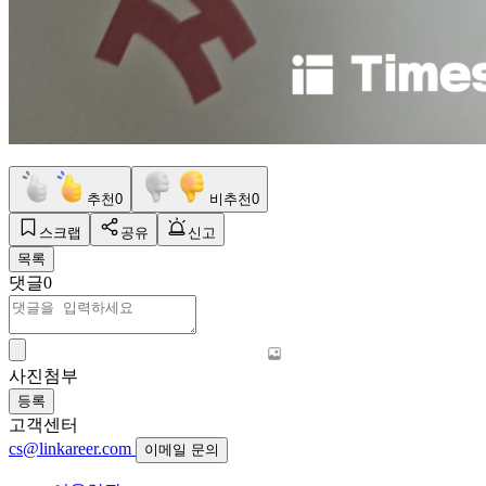
추천
0
비추천
0
스크랩
공유
신고
목록
댓글
0
사진첨부
등록
고객센터
cs@linkareer.com
이메일 문의