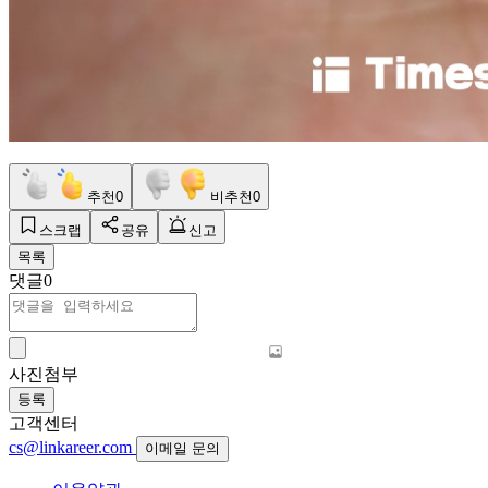
추천
0
비추천
0
스크랩
공유
신고
목록
댓글
0
사진첨부
등록
고객센터
cs@linkareer.com
이메일 문의