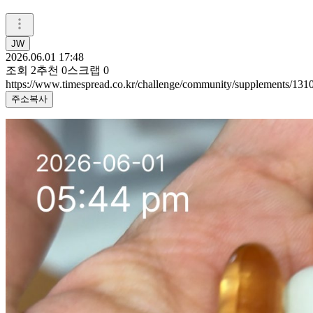
JW
2026.06.01 17:48
조회
2
추천
0
스크랩
0
https://www.timespread.co.kr/challenge/community/supplements/13
주소복사