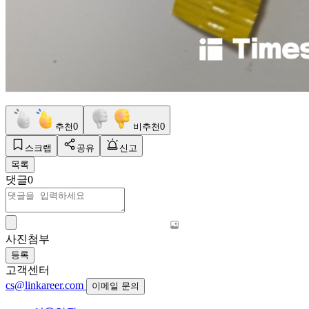
추천
0
비추천
0
스크랩
공유
신고
목록
댓글
0
사진첨부
등록
고객센터
cs@linkareer.com
이메일 문의