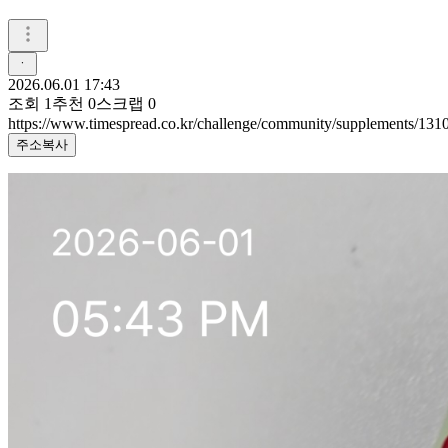
ㆍ
2026.06.01 17:43
조회
1
추천
0
스크랩
0
https://www.timespread.co.kr/challenge/community/supplements/13
주소복사