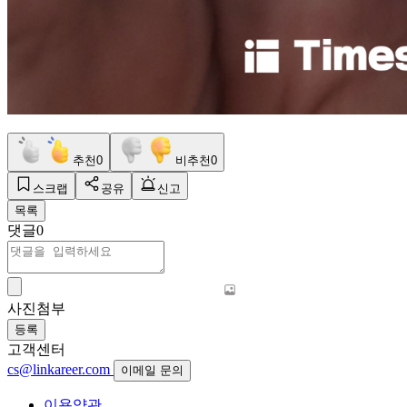
추천
0
비추천
0
스크랩
공유
신고
목록
댓글
0
사진첨부
등록
고객센터
cs@linkareer.com
이메일 문의
이용약관