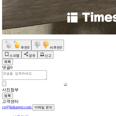
추천
0
비추천
0
스크랩
공유
신고
목록
댓글
0
사진첨부
등록
고객센터
cs@linkareer.com
이메일 문의