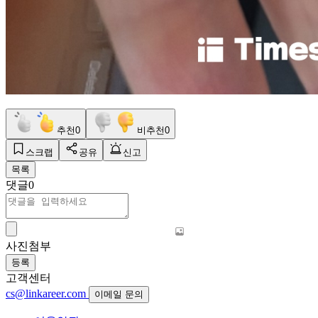
추천
0
비추천
0
스크랩
공유
신고
목록
댓글
0
사진첨부
등록
고객센터
cs@linkareer.com
이메일 문의