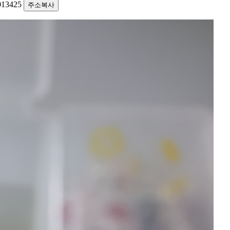
1013425
주소복사