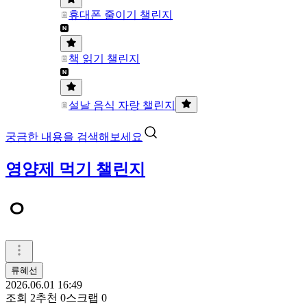
휴대폰 줄이기 챌린지
책 읽기 챌린지
설날 음식 자랑 챌린지
궁금한 내용을 검색해보세요
영양제 먹기 챌린지
ㅇ
류혜선
2026.06.01 16:49
조회
2
추천
0
스크랩
0