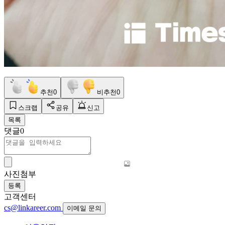
추천
0
비추천
0
스크랩
공유
신고
목록
댓글
0
사진첨부
등록
고객센터
cs@linkareer.com
이메일 문의