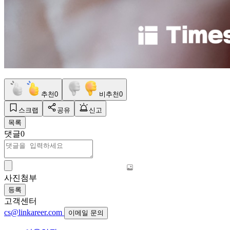
추천
0
비추천
0
스크랩
공유
신고
목록
댓글
0
사진첨부
등록
고객센터
cs@linkareer.com
이메일 문의