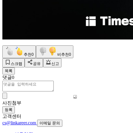
추천
0
비추천
0
스크랩
공유
신고
목록
댓글
0
사진첨부
등록
고객센터
cs@linkareer.com
이메일 문의