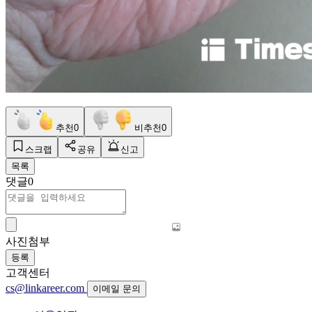
추천
0
비추천
0
스크랩
공유
신고
목록
댓글
0
사진첨부
등록
고객센터
cs@linkareer.com
이메일 문의