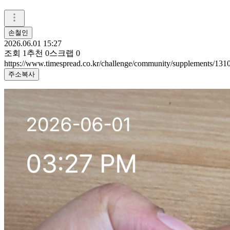
손철인
2026.06.01 15:27
조회
1
추천
0
스크랩
0
https://www.timespread.co.kr/challenge/community/supplements/13
주소복사