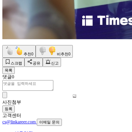
추천
0
비추천
0
스크랩
공유
신고
목록
댓글
0
사진첨부
등록
고객센터
cs@linkareer.com
이메일 문의