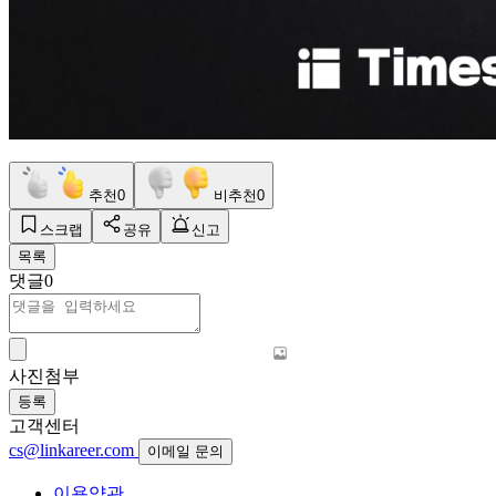
추천
0
비추천
0
스크랩
공유
신고
목록
댓글
0
사진첨부
등록
고객센터
cs@linkareer.com
이메일 문의
이용약관