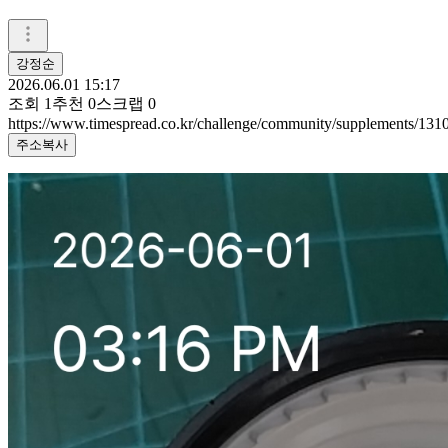
강정순
2026.06.01 15:17
조회
1
추천
0
스크랩
0
https://www.timespread.co.kr/challenge/community/supplements/13
주소복사