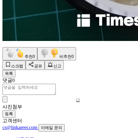
추천
0
비추천
0
스크랩
공유
신고
목록
댓글
0
사진첨부
등록
고객센터
cs@linkareer.com
이메일 문의