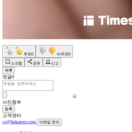
추천
0
비추천
0
스크랩
공유
신고
목록
댓글
0
사진첨부
등록
고객센터
cs@linkareer.com
이메일 문의