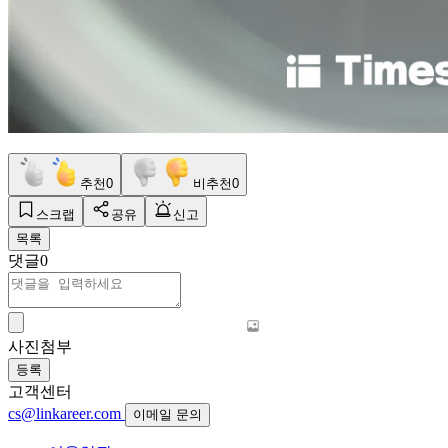
추천
0
비추천
0
스크랩
공유
신고
목록
댓글
0
사진첨부
등록
고객센터
cs@linkareer.com
이메일 문의