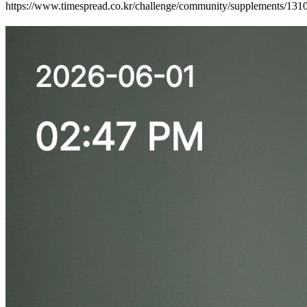
https://www.timespread.co.kr/challenge/community/supplements/13