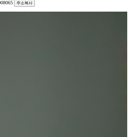
1008065
주소복사