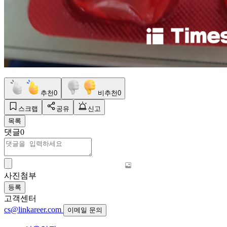
추천
0
비추천
0
스크랩
공유
신고
목록
댓글
0
사진첨부
등록
고객센터
cs@linkareer.com
이메일 문의