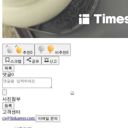
추천
0
비추천
0
스크랩
공유
신고
목록
댓글
0
사진첨부
등록
고객센터
cs@linkareer.com
이메일 문의