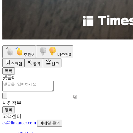
추천
0
비추천
0
스크랩
공유
신고
목록
댓글
0
사진첨부
등록
고객센터
cs@linkareer.com
이메일 문의