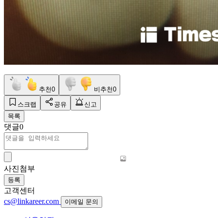
추천
0
비추천
0
스크랩
공유
신고
목록
댓글
0
사진첨부
등록
고객센터
cs@linkareer.com
이메일 문의