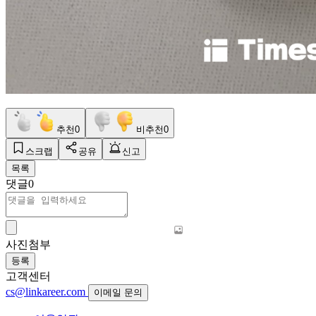
추천
0
비추천
0
스크랩
공유
신고
목록
댓글
0
사진첨부
등록
고객센터
cs@linkareer.com
이메일 문의