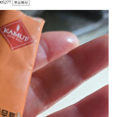
1005277
주소복사