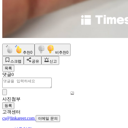
추천
0
비추천
0
스크랩
공유
신고
목록
댓글
0
사진첨부
등록
고객센터
cs@linkareer.com
이메일 문의