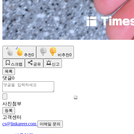
추천
0
비추천
0
스크랩
공유
신고
목록
댓글
0
사진첨부
등록
고객센터
cs@linkareer.com
이메일 문의