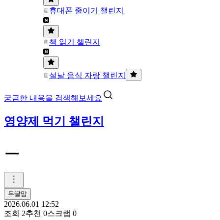
휴대폰 줄이기 챌린지
책 읽기 챌린지
설날 음식 자랑 챌린지
궁금한 내용을 검색해보세요
영양제 먹기 챌린지
ㅡ
두딸맘
2026.06.01 12:52
조회
2
추천
0
스크랩
0