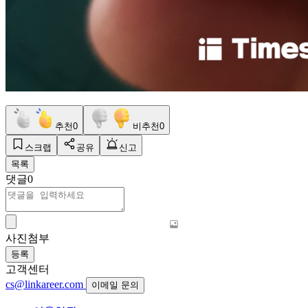
추천
0
비추천
0
스크랩
공유
신고
목록
댓글
0
사진첨부
등록
고객센터
cs@linkareer.com
이메일 문의