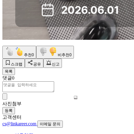
추천
0
비추천
0
스크랩
공유
신고
목록
댓글
0
사진첨부
등록
고객센터
cs@linkareer.com
이메일 문의