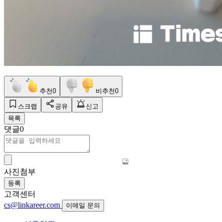
추천
0
비추천
0
스크랩
공유
신고
목록
댓글
0
사진첨부
등록
고객센터
cs@linkareer.com
이메일 문의