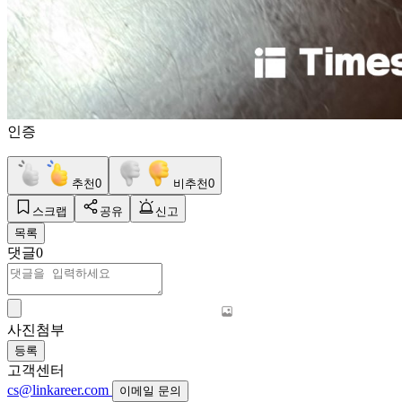
인증
추천
0
비추천
0
스크랩
공유
신고
목록
댓글
0
사진첨부
등록
고객센터
cs@linkareer.com
이메일 문의