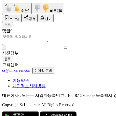
추천
0
비추천
0
스크랩
공유
신고
목록
댓글
0
사진첨부
등록
고객센터
cs@linkareer.com
이메일 문의
이용약관
개인정보처리방침
대표이사 : 노은돈
사업자등록번호 : 105-87-57696
서울특별시 강남
Copyright © Linkareer. All Rights Reserved.