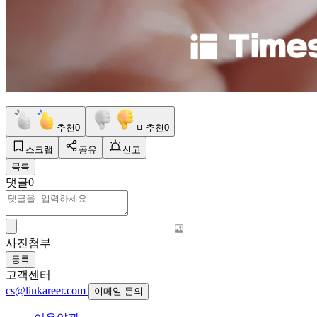
추천
0
비추천
0
스크랩
공유
신고
목록
댓글
0
사진첨부
등록
고객센터
cs@linkareer.com
이메일 문의