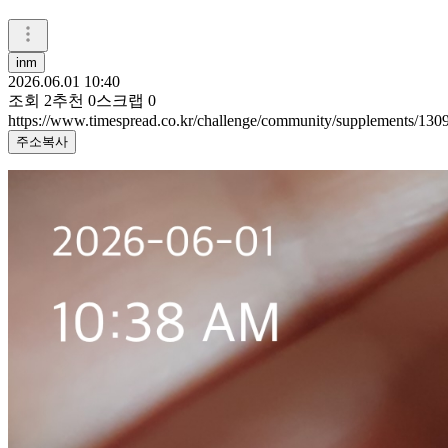
inm
2026.06.01 10:40
조회
2
추천
0
스크랩
0
https://www.timespread.co.kr/challenge/community/supplements/13
주소복사