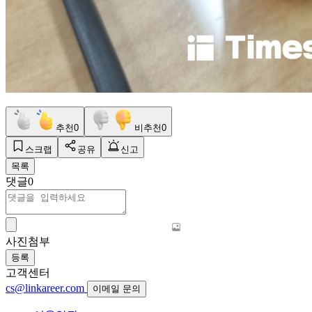
추천
0
비추천
0
스크랩
공유
신고
목록
댓글
0
사진첨부
등록
고객센터
cs@linkareer.com
이메일 문의