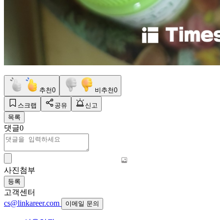
추천
0
비추천
0
스크랩
공유
신고
목록
댓글
0
사진첨부
등록
고객센터
cs@linkareer.com
이메일 문의