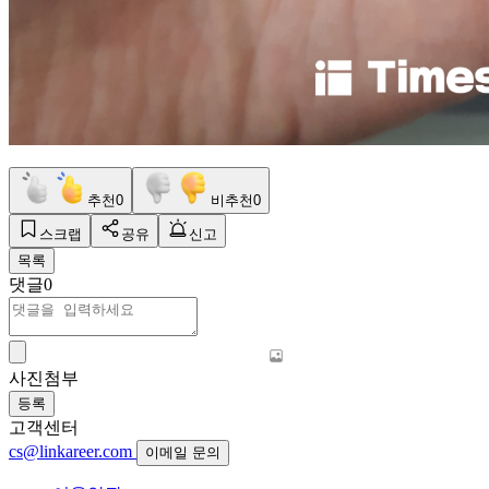
추천
0
비추천
0
스크랩
공유
신고
목록
댓글
0
사진첨부
등록
고객센터
cs@linkareer.com
이메일 문의