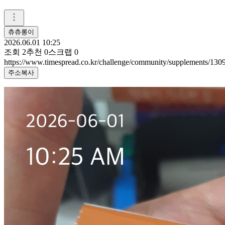
츄츄롱이
2026.06.01 10:25
조회
2
추천
0
스크랩
0
https://www.timespread.co.kr/challenge/community/supplements/13
주소복사