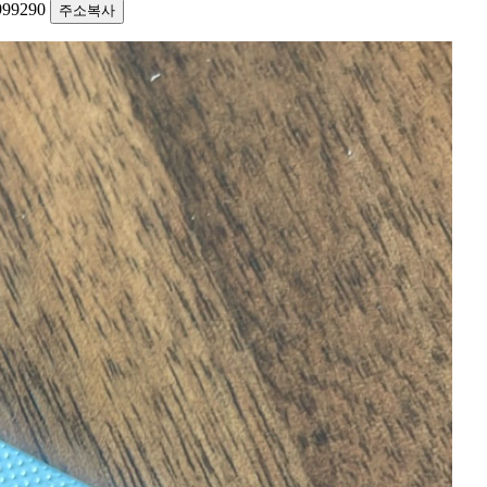
0999290
주소복사